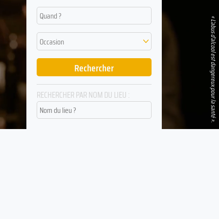
Quand ?
« L’abus d’alcool est dangereux pour la santé ».
Occasion
RECHERCHER PAR NOM DU LIEU :