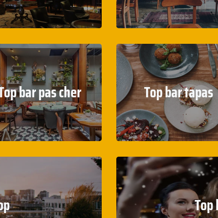
Top bar pas cher
Top bar tapas
op
Top 