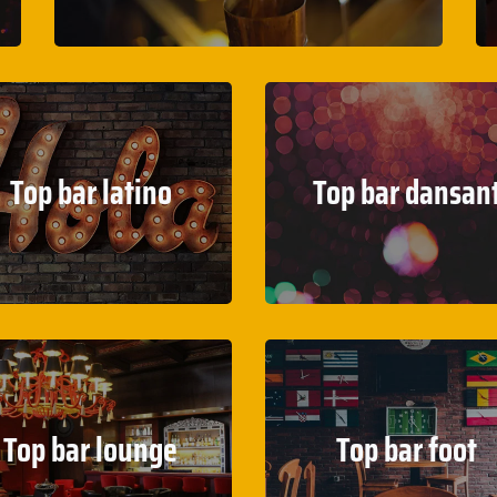
Top bar latino
Top bar dansan
Top bar lounge
Top bar foot