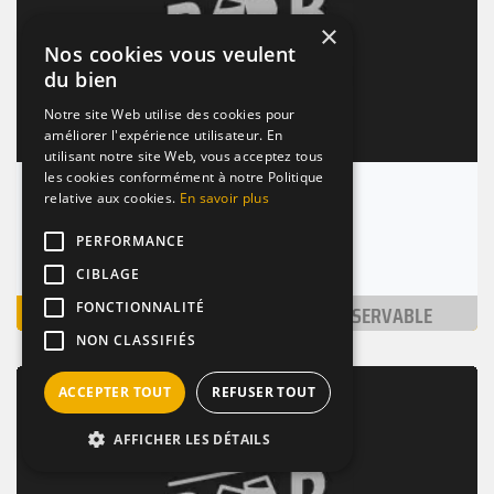
×
Nos cookies vous veulent
du bien
Notre site Web utilise des cookies pour
améliorer l'expérience utilisateur. En
utilisant notre site Web, vous acceptez tous
les cookies conformément à notre Politique
La Gioconda
relative aux cookies.
En savoir plus
Charleroi (6000)
PERFORMANCE
Nombre de places : 1-30 pers.
CIBLAGE
VOIR
NON RÉSERVABLE
FONCTIONNALITÉ
NON CLASSIFIÉS
BAR / RESTAURANT
TERRASSE
ACCEPTER TOUT
REFUSER TOUT
AFFICHER LES DÉTAILS