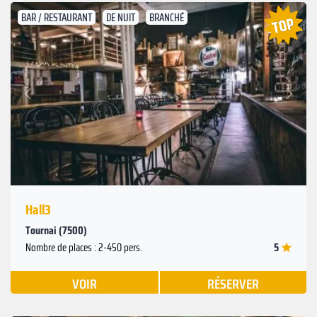
BAR / RESTAURANT
DE NUIT
BRANCHÉ
Suivant
Précédent
Hall3
Tournai (7500)
5
Nombre de places : 2-450 pers.
VOIR
RÉSERVER