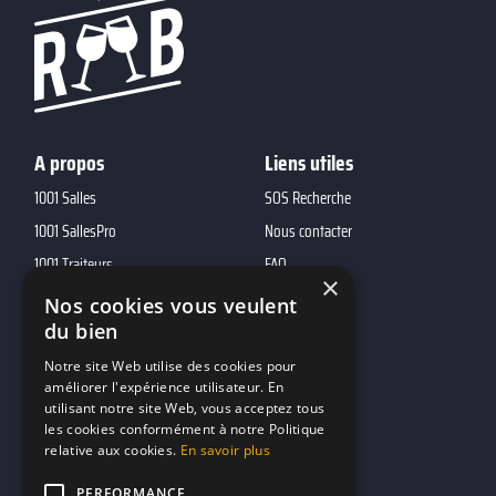
A propos
Liens utiles
1001 Salles
SOS Recherche
1001 SallesPro
Nous contacter
1001 Traiteurs
FAQ
×
1001 DJ
Nos cookies vous veulent
10h01
du bien
MP2
Notre site Web utilise des cookies pour
améliorer l'expérience utilisateur. En
utilisant notre site Web, vous acceptez tous
Contacts
les cookies conformément à notre Politique
relative aux cookies.
En savoir plus
marketing@reserverunbar.be
11 rue Maurice Grandcoing
PERFORMANCE