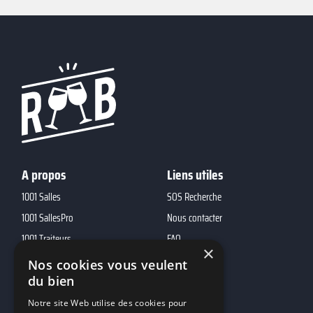
A propos
Liens utiles
1001 Salles
SOS Recherche
1001 SallesPro
Nous contacter
1001 Traiteurs
FAQ
×
1001 DJ
Nos cookies vous veulent
du bien
10h01
MP2
Notre site Web utilise des cookies pour