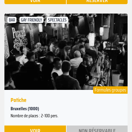
VOIR
RÉSERVER
BAR
GAY FRIENDLY
SPECTACLES
Suivant
Précédent
Formules groupes
Potiche
Bruxelles (1000)
Nombre de places : 2-100 pers.
VOIR
NON RÉSERVABLE