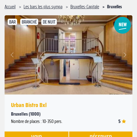
Accueil
Les bars les plus sympa
Bruxelles-Capitale
Bruxelles
BAR
BRANCHÉ
DE NUIT
Suivant
Précédent
Urban Bistro Bxl
Bruxelles (1000)
5
Nombre de places : 10-350 pers.