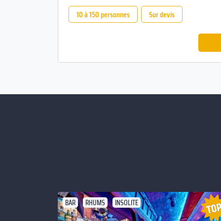
10 à 150 personnes
Sur devis
BAR
RHUMS
INSOLITE