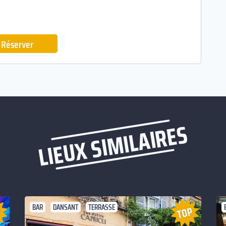
Réserver
LIEUX SIMILAIRES
BAR
DANSANT
TERRASSE