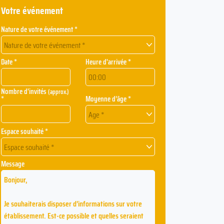
Votre événement
Nature de votre événement *
Nature de votre événement *
Date *
Heure d'arrivée *
Nombre d'invités
(approx.)
*
Moyenne d’âge *
Age *
Espace souhaité *
Espace souhaité *
Message