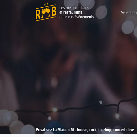
Les meilleurs
bars
et
restaurants
Sélection
pour vos
événements
Privatisez La Maison M : house, rock, hip-hop, concerts live