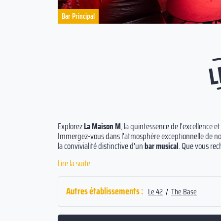
Club
L
Explorez
La Maison M
, la quintessence de l'excellence 
Immergez-vous dans l'atmosphère exceptionnelle de notr
la convivialité distinctive d'un
bar musical
. Que vous rec
l'âme, un événement d'entreprise dynamique ou tout au
Lire la suite
projets en une expérience mémorable.
Trouvez votre refuge dans nos trois salles au charme no
Autres établissements :
Le 42
/
The Base
ordinaire.
Soyez-captivé
par notre offre unique, avec un
maison aussi délicieux qu'originaux, pour faire naître u