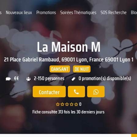
s
Nouveaux lieux
Promotions
Soirées Thématiques
SOS Recherche
Blo
La Maison M
21 Place Gabriel Rambaud, 69001 Lyon, France
69001
Lyon 1
DANSANT
DE NUIT
€€
2-150 personnes
0 promotion(s) disponible(s)
Contacter
0
Fiche consultée 313 fois les 30 derniers jours