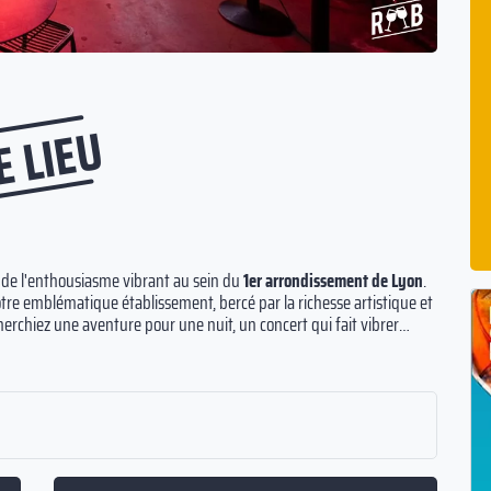
E LIEU
et de l'enthousiasme vibrant au sein du
1er arrondissement de Lyon
.
e emblématique établissement, bercé par la richesse artistique et
herchiez une aventure pour une nuit, un concert qui fait vibrer
tre précieuse occasion, nous nous engageons à transformer vos
table,
Etendez votre expérience
au-delà des frontières d'une soirée
 mélange réussi de musique et d'art, alimenté par des cocktails
n environnement véritablement stimulant et singulier.