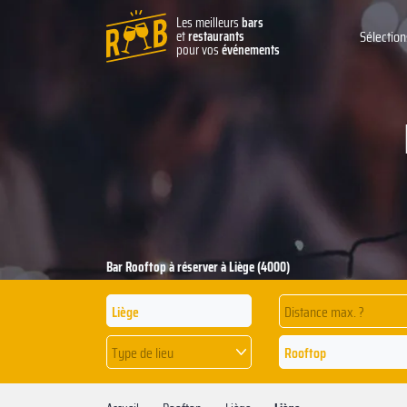
Les meilleurs
bars
et
restaurants
Sélection
pour vos
événements
Bar Rooftop à réserver à Liège (4000)
Distance max. ?
Type de lieu
Rooftop