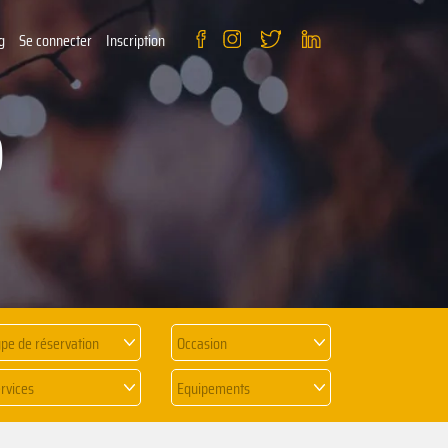
g
Se connecter
Inscription
)
pe de réservation
Occasion
rvices
Equipements