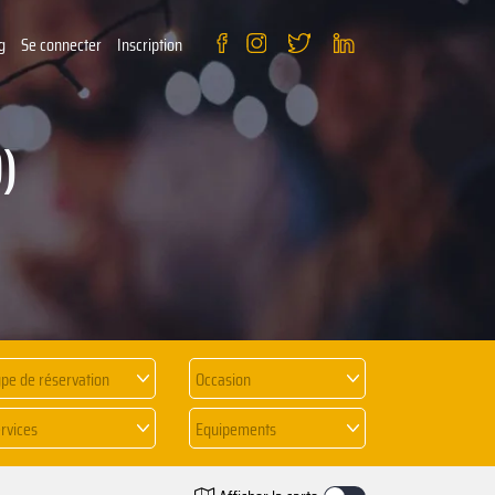
g
Se connecter
Inscription
)
pe de réservation
Occasion
rvices
Equipements