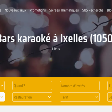
s
Nouveaux lieux
Promotions
Soirées Thématiques
SOS Recherche
Blo
Bars karaoké à Ixelles (1050
1 lieux
Quand ?
Ty
Restauration
Tarif
Se