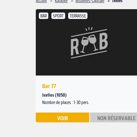
Accueil
Karaoké
Bruxelles-Capitale
Ixelles
BAR
SPORT
TERRASSE
Bar 77
Ixelles (1050)
Nombre de places : 1-30 pers.
VOIR
NON RÉSERVABLE