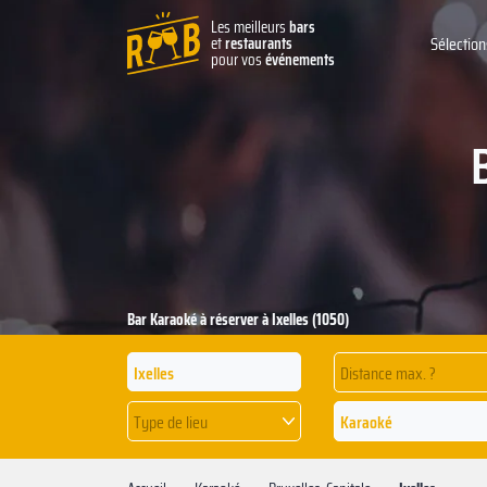
Les meilleurs
bars
et
restaurants
Sélection
pour vos
événements
Bar Karaoké à réserver à Ixelles (1050)
Distance max. ?
Type de lieu
Karaoké