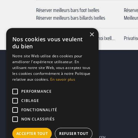
Réserver meilleurs bars foot Ixelles
Réserve
Réserver meilleurs bars billards Ixelles
Meilleur
×
Privatiser Bar pas cher autour de moi Ixelles
Privatis
Nos cookies vous veulent
du bien
Notre site Web utilise des cookies pour
améliorer l'expérience utilisateur. En
utilisant notre site Web, vous acceptez tous
les cookies conformément à notre Politique
relative aux cookies.
En savoir plus
PERFORMANCE
CIBLAGE
FONCTIONNALITÉ
NON CLASSIFIÉS
ACCEPTER TOUT
REFUSER TOUT