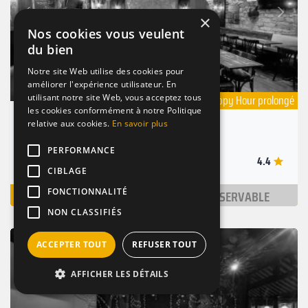
Suivant
Précédent
×
Nos cookies vous veulent
du bien
Notre site Web utilise des cookies pour
améliorer l'expérience utilisateur. En
utilisant notre site Web, vous acceptez tous
Happy Hour prolongé
les cookies conformément à notre Politique
Hall's Beer Tavern
relative aux cookies.
En savoir plus
Paris 1 (75001)
PERFORMANCE
4.4
Nombre de places : 2-120 pers.
CIBLAGE
VOIR
NON RÉSERVABLE
FONCTIONNALITÉ
NON CLASSIFIÉS
BAR
TERRASSE
VINS
ACCEPTER TOUT
REFUSER TOUT
AFFICHER LES DÉTAILS