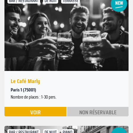
BAR / RESTAURANT
DE NUIT
TERRASSE
Suivant
Précédent
Le Café Marly
Paris 1 (75001)
Nombre de places : 1-30 pers.
VOIR
NON RÉSERVABLE
BAR / RESTAURANT
DE NUIT
PIANO