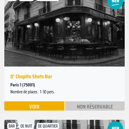
Suivant
Précédent
O' Chupito Shots Bar
Paris 1 (75001)
Nombre de places : 1-30 pers.
VOIR
NON RÉSERVABLE
BAR
DE NUIT
DE QUARTIER