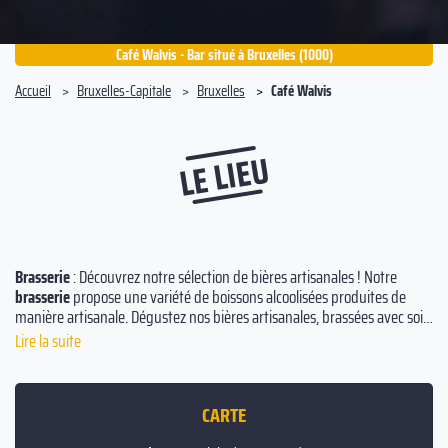
Café Walvis - Bar situé à Bruxelles (1000)
Accueil
Bruxelles-Capitale
Bruxelles
Café Walvis
LE LIEU
Brasserie
: Découvrez notre sélection de bières artisanales ! Notre
brasserie
propose une variété de boissons alcoolisées produites de
manière artisanale. Dégustez nos bières artisanales, brassées avec soin
et attention pour vous offrir une qualité incomparable. Découvrez
Lire la suite
notre sélection variée et délectez-vous de nos produits uniques et
savoureux. Nous vous proposons des bières artisanales pour tous les
goûts, des bières blondes aux bières sombres en passant par les bières
CARTE
ambrées. Venez découvrir notre
brasserie
et profitez de nos délicieuses
bières artisanales !