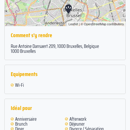
Leaflet
| ©
OpenStreetMap
contributors
Comment s'y rendre
Rue Antoine Dansaert 209, 1000 Bruxelles, Belgique
1000 Bruxelles
Equipements
Wi-Fi
Idéal pour
Anniversaire
Afterwork
Brunch
Déjeuner
Diner
Divorce / Séparation