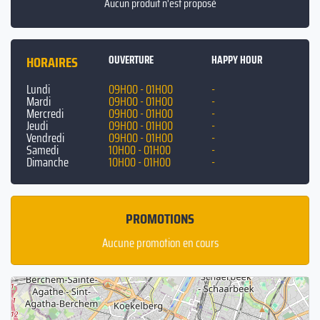
Aucun produit n'est proposé
HORAIRES
OUVERTURE
HAPPY HOUR
Lundi
09H00 - 01H00
-
Mardi
09H00 - 01H00
-
Mercredi
09H00 - 01H00
-
Jeudi
09H00 - 01H00
-
Vendredi
09H00 - 01H00
-
Samedi
10H00 - 01H00
-
Dimanche
10H00 - 01H00
-
PROMOTIONS
Aucune promotion en cours