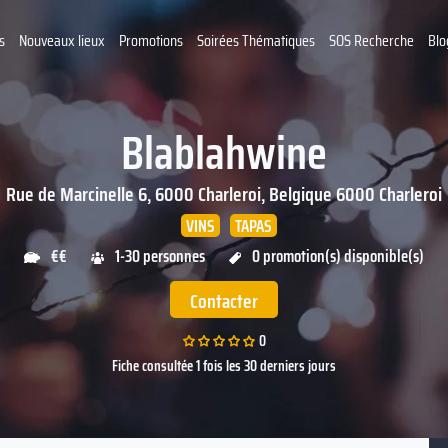
s
Nouveaux lieux
Promotions
Soirées Thématiques
SOS Recherche
Blo
Blablahwine
Rue de Marcinelle 6, 6000 Charleroi, Belgique
6000
Charleroi
VINS
TAPAS
€€
1-30 personnes
0 promotion(s) disponible(s)
Contacter
0
Fiche consultée 1 fois les 30 derniers jours