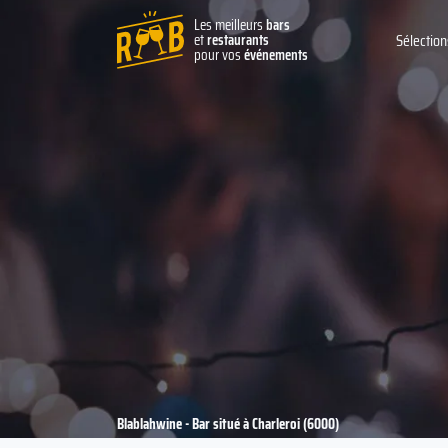
Les meilleurs
bars
et
restaurants
Sélection
pour vos
événements
Blablahwine - Bar situé à Charleroi (6000)