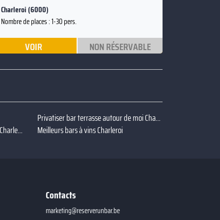
Charleroi (6000)
Nombre de places : 1-30 pers.
VOIR
NON RÉSERVABLE
Privatiser bar terrasse autour de moi Charleroi
Privatiser bar billard autour de moi Charleroi
Meilleurs bars à vins Charleroi
Contacts
marketing@reserverunbar.be