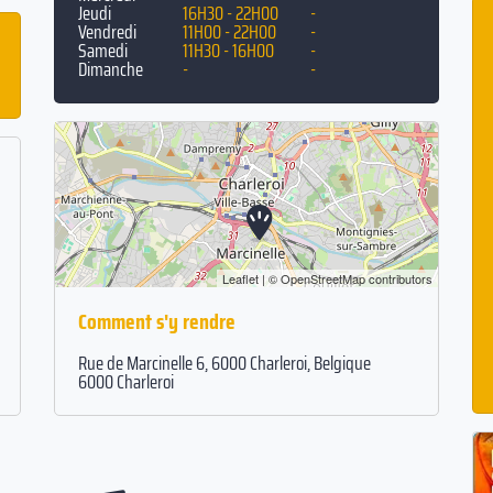
Jeudi
16H30 - 22H00
-
Vendredi
11H00 - 22H00
-
Samedi
11H30 - 16H00
-
Dimanche
-
-
Leaflet
| ©
OpenStreetMap
contributors
Comment s'y rendre
Rue de Marcinelle 6, 6000 Charleroi, Belgique
6000 Charleroi