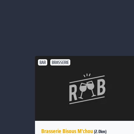
BAR
BRASSERIE
Brasserie Bisous M'chou
(2.0km)