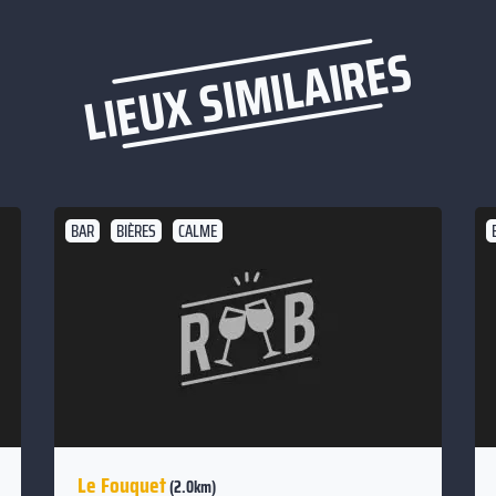
LIEUX SIMILAIRES
BAR
BIÈRES
CALME
Le Fouquet
(2.0km)