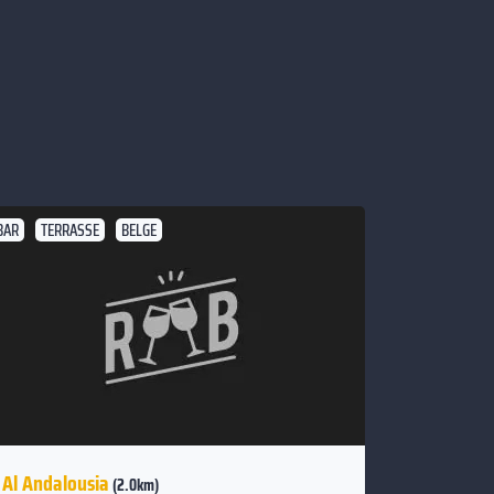
BAR
TERRASSE
BELGE
Al Andalousia
(2.0km)