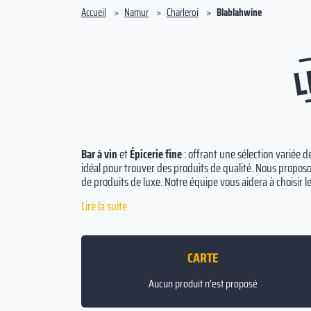
Accueil
Namur
Charleroi
Blablahwine
L
Bar à vin
et
Épicerie fine
: offrant une sélection variée d
idéal pour trouver des produits de qualité. Nous proposon
de produits de luxe. Notre équipe vous aidera à choisir l
plaisir. Nous vous assurons une qualité exceptionnelle et
Lire la suite
CARTE
Aucun produit n'est proposé