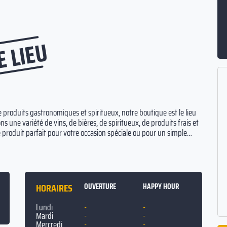
E LIEU
e produits gastronomiques et spiritueux, notre boutique est le lieu
s une variété de vins, de bières, de spiritueux, de produits frais et
e produit parfait pour votre occasion spéciale ou pour un simple
 des prix compétitifs.
HORAIRES
OUVERTURE
HAPPY HOUR
Lundi
-
-
Mardi
-
-
Mercredi
-
-