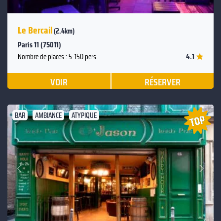
Le Bercail
(2.4km)
Paris 11 (75011)
4.1
Nombre de places : 5-150 pers.
VOIR
RÉSERVER
BAR
AMBIANCE
ATYPIQUE
Suivant
Précédent