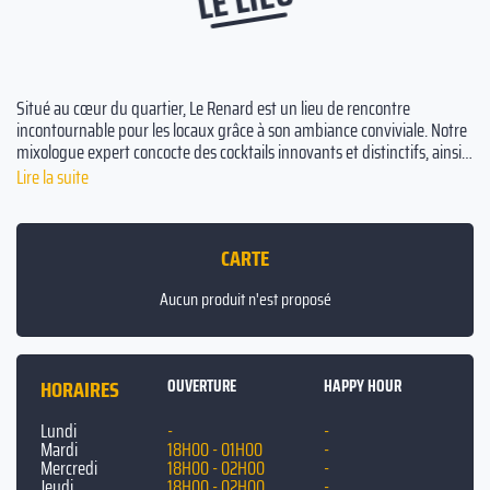
Situé au cœur du quartier, Le Renard est un lieu de rencontre
incontournable pour les locaux grâce à son ambiance conviviale. Notre
mixologue expert concocte des cocktails innovants et distinctifs, ainsi
que des recettes de boissons classiques qui peuvent être savourées en
Lire la suite
dégustant des tapas et des planches sélectionnés avec soin. La
terrasse en plein air offre une atmosphère rafraîchissante pour
déguster vos boissons et créer des souvenirs inoubliables avec vos
CARTE
amis. Ne manquez pas l'occasion de goûter une pinte revigorante dans
notre espace extérieur unique.
Aucun produit n'est proposé
HORAIRES
OUVERTURE
HAPPY HOUR
Lundi
-
-
Mardi
18H00 - 01H00
-
Mercredi
18H00 - 02H00
-
Jeudi
18H00 - 02H00
-