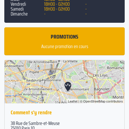
Vendredi
18H00 - 02H00
-
Samedi
18H00 - 02H00
-
Dimanche
-
-
PROMOTIONS
Aucune promotion en cours
Leaflet
| ©
OpenStreetMap
contributors
Comment s'y rendre
38 Rue de Sambre-et-Meuse
75010 Paris 10