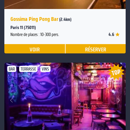
Gossima Ping Pong Bar
(2.4km)
Paris 11 (75011)
4.6
Nombre de places : 10-300 pers.
VOIR
RÉSERVER
BAR
TERRASSE
VINS
Suivant
Précédent