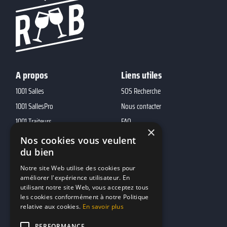
A propos
Liens utiles
1001 Salles
SOS Recherche
1001 SallesPro
Nous contacter
1001 Traiteurs
FAQ
×
1001 DJ
Nos cookies vous veulent
10h01
du bien
MP2
Notre site Web utilise des cookies pour
améliorer l'expérience utilisateur. En
utilisant notre site Web, vous acceptez tous
Contacts
les cookies conformément à notre Politique
relative aux cookies.
En savoir plus
marketing@reserverunbar.be
11 rue Maurice Grandcoing
PERFORMANCE