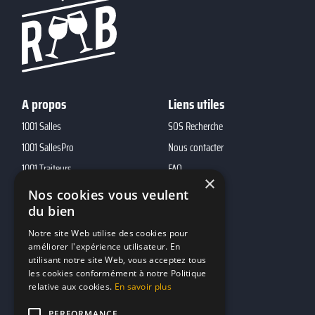
A propos
Liens utiles
1001 Salles
SOS Recherche
1001 SallesPro
Nous contacter
1001 Traiteurs
FAQ
×
1001 DJ
Nos cookies vous veulent
10h01
du bien
MP2
Notre site Web utilise des cookies pour
améliorer l'expérience utilisateur. En
utilisant notre site Web, vous acceptez tous
Contacts
les cookies conformément à notre Politique
relative aux cookies.
En savoir plus
marketing@reserverunbar.be
11 rue Maurice Grandcoing
PERFORMANCE