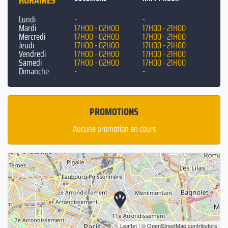
HORAIRES
Lundi
-
-
Mardi
17H00 - 02H00
17H00 - 21H00
Mercredi
17H00 - 02H00
17H00 - 21H00
Jeudi
17H00 - 02H00
17H00 - 21H00
Vendredi
17H00 - 02H00
17H00 - 21H00
Samedi
17H00 - 02H00
17H00 - 21H00
Dimanche
-
-
PROMOTIONS
Aucune promotion en cours
Leaflet
| ©
OpenStreetMap
contributors