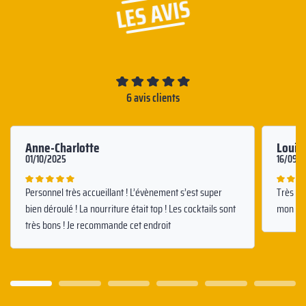
LES AVIS
6 avis clients
Anne-Charlotte
Louis
01/10/2025
16/09/
Personnel très accueillant ! L’évènement s’est super
Très bo
bien déroulé ! La nourriture était top ! Les cocktails sont
mon ann
très bons ! Je recommande cet endroit