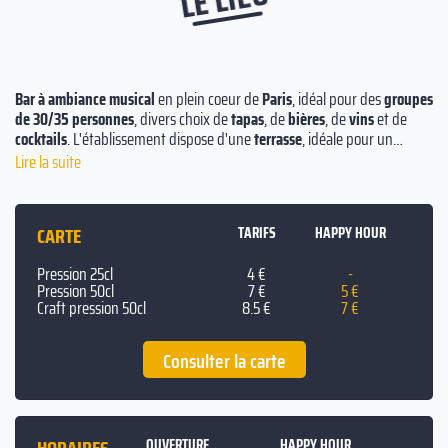
Bar à ambiance musical
en plein coeur de
Paris
, idéal pour des
groupes
de 30/35 personnes
, divers choix de
tapas
, de
bières
, de
vins
et de
cocktails
. L'établissement dispose d'une
terrasse
, idéale pour un
anniversaire
, un
pot de départ
ou simplement pour un
verre
à la sortie
Lire la suite
du travail. Happy Hour de
17h à 21h
avec une
pinte de Blonde à 5€
, de
blanche et d'
IPA à 7€
et de plusieurs
cocktails à 6€
. Le prix moyen des
tapas
se situe à
10€
.
CARTE
TARIFS
HAPPY HOUR
Pression 25cl
4 €
-
Pression 50cl
7 €
5 €
Craft pression 50cl
8.5 €
7 €
Consulter la carte
OUVERTURE
HAPPY HOUR