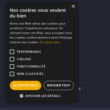
1001 Traiteurs
FAQ
×
Nos cookies vous veulent
1001 DJ
du bien
10h01
Notre site Web utilise des cookies pour
MP2
améliorer l'expérience utilisateur. En
utilisant notre site Web, vous acceptez tous
Contacts
les cookies conformément à notre Politique
relative aux cookies.
En savoir plus
marketing@reserverunbar.be
PERFORMANCE
11 rue Maurice Grandcoing
CIBLAGE
94200 Ivry-sur-Seine
FONCTIONNALITÉ
NON CLASSIFIÉS
ACCEPTER TOUT
REFUSER TOUT
Mentions légales
CGU
CGV
AFFICHER LES DÉTAILS