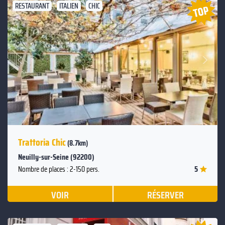
RESTAURANT
ITALIEN
CHIC
Suivant
Précédent
Trattoria Chic
(8.7km)
Neuilly-sur-Seine (92200)
5
Nombre de places : 2-150 pers.
VOIR
RÉSERVER