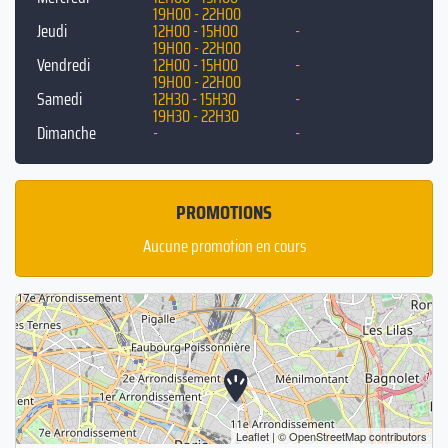
19H00 - 22H00
Jeudi
12H00 - 15H00
-
19H00 - 22H00
Vendredi
12H00 - 15H00
-
19H00 - 22H00
Samedi
12H30 - 15H30
-
19H30 - 22H30
Dimanche
-
-
PROMOTIONS
Aucune promotion en cours
Leaflet
| ©
OpenStreetMap
contributors