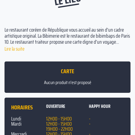
Le restaurant coréen de République vous accueil au sein d'un cadre
artistique original. La Bibimerie est le restaurant de bibimbaps de Paris
10. Le restaurant traiteur propose une carte digne d'un voyage
culinaire et culturel. Entre bibimbap coréen, mochis, bubble waffle et
Lire la suite
guide de dégustation, le restaurant asiatique vous transporte en
dehors de Paris le temps d’un repas. La Bibimerie est un restaurant
privatisable avec terrasse et jeux vidéos à disposition. Un système de
CARTE
karaoké peut également être mobilisé si nécessaire ! Que ce soit une
privatisation privé ou professionnel, nous organisons aussi bien des
Aucun produit n'est proposé
anniversaires et soirées privées que des afterworks et repas
d'affaires. A deux pas du Théâtre Renaissance et du Théâtre Alhambra,
venez découvrir nos plats coréens revisités !
HORAIRES
OUVERTURE
HAPPY HOUR
Lundi
12H00 - 15H00
-
Mardi
12H00 - 15H00
-
19H00 - 22H00
Mercredi
12H00 - 15H00
-