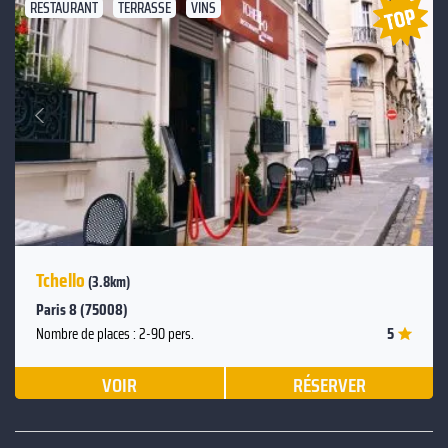
RESTAURANT
TERRASSE
VINS
Suivant
Précédent
Tchello
(3.8km)
Paris 8 (75008)
5
Nombre de places : 2-90 pers.
VOIR
RÉSERVER