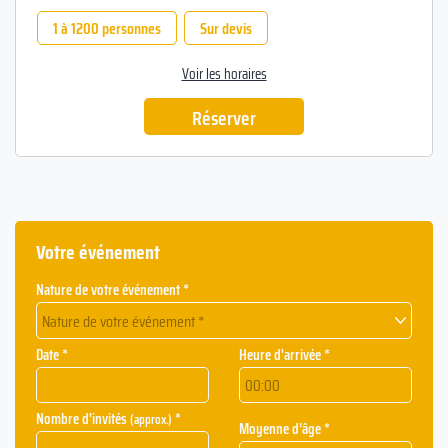
1 à 1200 personnes
Sur devis
Voir les horaires
Réserver
Votre événement
Nature de votre événement *
Nature de votre événement *
Date *
Heure d'arrivée *
Nombre d'invités
*
(approx.)
Moyenne d’âge *