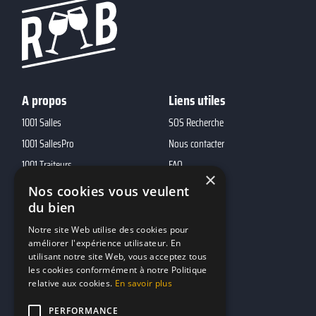
A propos
Liens utiles
1001 Salles
SOS Recherche
1001 SallesPro
Nous contacter
1001 Traiteurs
FAQ
×
1001 DJ
Nos cookies vous veulent
10h01
du bien
MP2
Notre site Web utilise des cookies pour
améliorer l'expérience utilisateur. En
utilisant notre site Web, vous acceptez tous
Contacts
les cookies conformément à notre Politique
relative aux cookies.
En savoir plus
marketing@reserverunbar.be
11 rue Maurice Grandcoing
PERFORMANCE