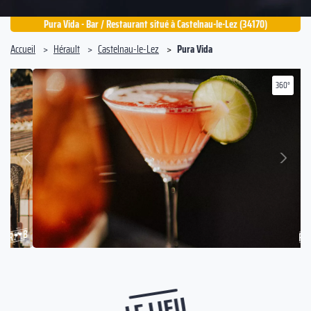
Pura Vida - Bar / Restaurant situé à Castelnau-le-Lez (34170)
Accueil
Hérault
Castelnau-le-Lez
Pura Vida
360°
Suivant
Précédent
LE LIEU