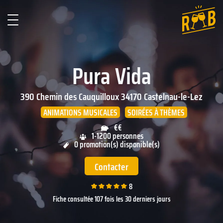
Pura Vida
390 Chemin des Cauquilloux
34170
Castelnau-le-Lez
ANIMATIONS MUSICALES
SOIRÉES À THÈMES
€€
1-1200 personnes
0 promotion(s) disponible(s)
Contacter
8
Fiche consultée 107 fois les 30 derniers jours