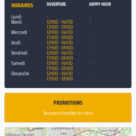
Nous sommes ouverts du mardi au dimanche de 12h à 14h30 et de 17h
HORAIRES
OUVERTURE
HAPPY HOUR
à 01h.
Hasta luego à Pura Vida !🌴
Lundi
-
-
Mardi
12H00 - 14H30
-
17H00 - 01H00
Mercredi
12H00 - 14H30
-
17H00 - 01H00
Jeudi
12H00 - 14H30
-
17H00 - 01H00
Vendredi
12H00 - 14H30
-
17H00 - 01H00
Samedi
12H00 - 14H30
-
17H00 - 01H00
Dimanche
12H00 - 14H30
-
17H00 - 01H00
PROMOTIONS
Aucune promotion en cours