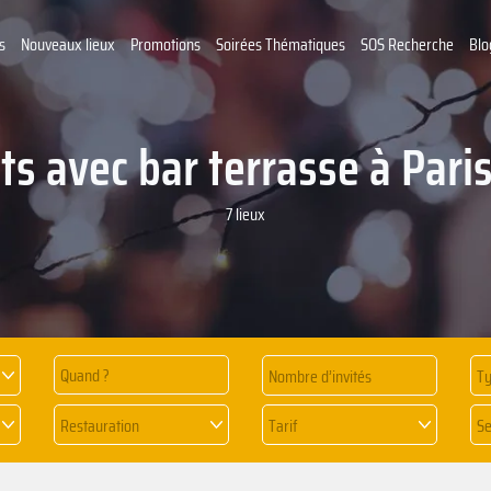
s
Nouveaux lieux
Promotions
Soirées Thématiques
SOS Recherche
Blo
s avec bar terrasse à Pari
7 lieux
Quand ?
Ty
Restauration
Tarif
Se