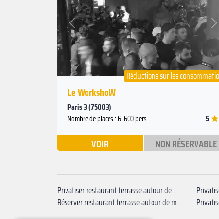
Suivant
Précédent
Réductions sur les consommati
Le WorkshoW
Paris 3 (75003)
5
Nombre de places : 6-600 pers.
VOIR
NON RÉSERVABLE
Privatiser restaurant terrasse autour de moi Arts et Métiers
Réserver restaurant terrasse autour de moi ‍Réaumur - Sébastopol