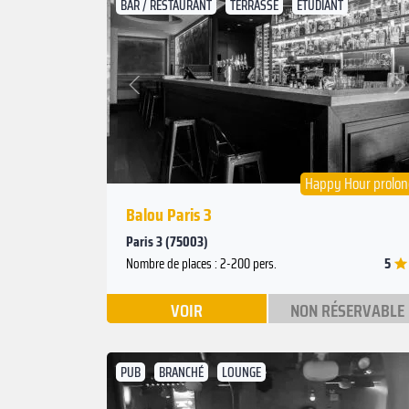
BAR / RESTAURANT
TERRASSE
ÉTUDIANT
Suivant
Précédent
Happy Hour prolo
Balou Paris 3
Paris 3 (75003)
5
Nombre de places : 2-200 pers.
VOIR
NON RÉSERVABLE
PUB
BRANCHÉ
LOUNGE