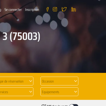
g
Se connecter
Inscription
s 3 (75003)
pe de réservation
Occasion
rvices
Equipements