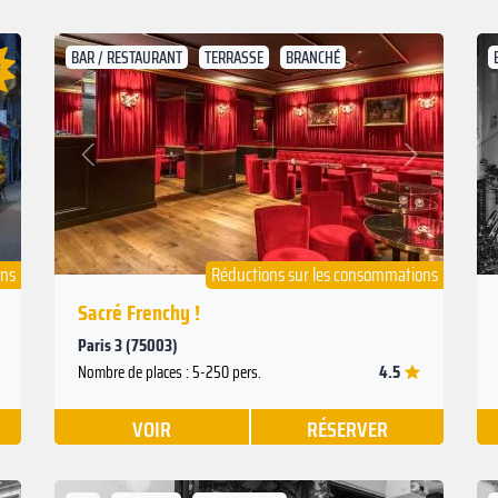
BAR / RESTAURANT
TERRASSE
BRANCHÉ
Suivant
Précédent
ons
Réductions sur les consommations
Sacré Frenchy !
Paris 3 (75003)
4.5
Nombre de places : 5-250 pers.
VOIR
RÉSERVER