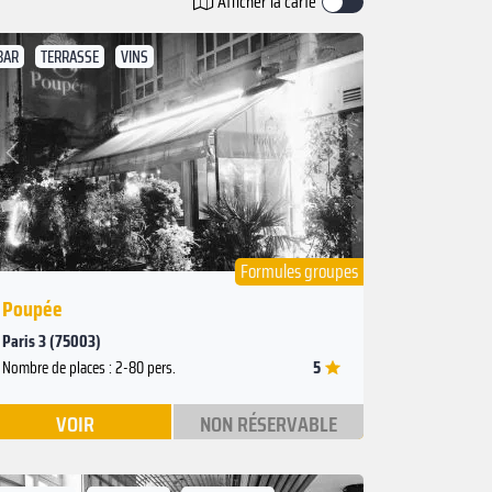
Afficher la carte
BAR
TERRASSE
VINS
Suivant
Précédent
Formules groupes
Poupée
Paris 3 (75003)
5
Nombre de places : 2-80 pers.
VOIR
NON RÉSERVABLE