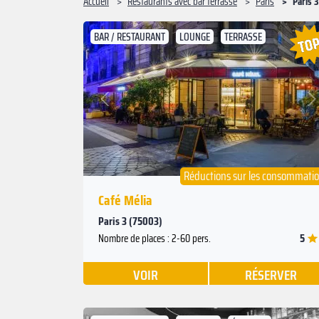
Accueil
Restaurants avec bar terrasse
Paris
Paris 3
BAR / RESTAURANT
LOUNGE
TERRASSE
Suivant
Précédent
Réductions sur les consommati
Café Mélia
Paris 3 (75003)
5
Nombre de places : 2-60 pers.
VOIR
RÉSERVER