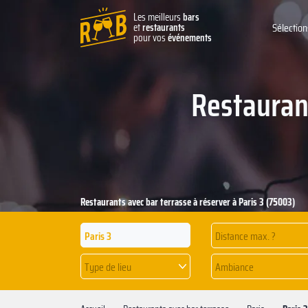
Les meilleurs
bars
et
restaurants
Sélection
pour vos
événements
Restaurant
Restaurants avec bar terrasse à réserver à Paris 3 (75003)
Distance max. ?
Type de lieu
Ambiance