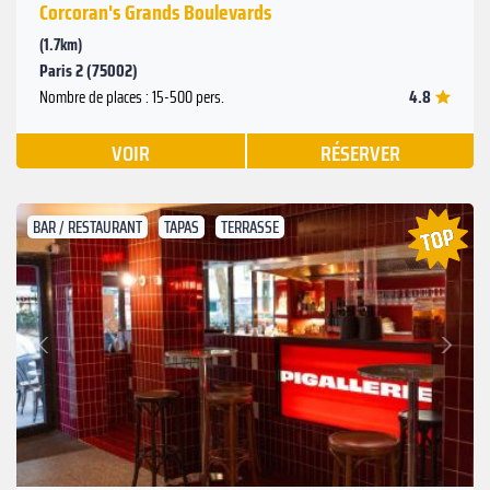
Corcoran's Grands Boulevards
(1.7km)
Paris 2 (75002)
4.8
Nombre de places : 15-500 pers.
VOIR
RÉSERVER
BAR / RESTAURANT
TAPAS
TERRASSE
Suivant
Précédent