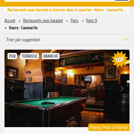
Restaurants avec karaoké à réserver dans le quartier «‍Havre - Caumartin», Paris 9
Accueil
Restaurants avec karaoké
Paris
Paris 9
‍Havre - Caumartin
Trier par suggestion
PUB
TERRASSE
BRANCHÉ
Suivant
Précédent
Happy Hour prolongé