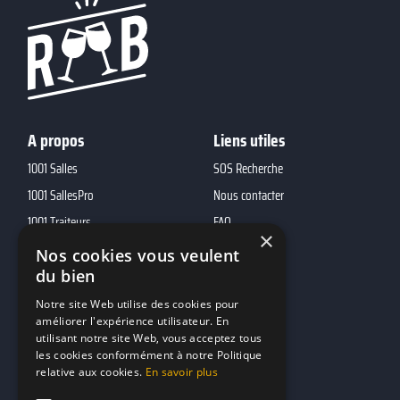
A propos
Liens utiles
1001 Salles
SOS Recherche
1001 SallesPro
Nous contacter
1001 Traiteurs
FAQ
×
1001 DJ
Nos cookies vous veulent
10h01
du bien
MP2
Notre site Web utilise des cookies pour
améliorer l'expérience utilisateur. En
utilisant notre site Web, vous acceptez tous
Contacts
les cookies conformément à notre Politique
relative aux cookies.
En savoir plus
marketing@reserverunbar.be