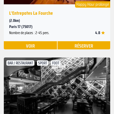
Happy Hour prolongé
L'Entrepotes La Fourche
(2.0km)
Paris 17 (75017)
4.8
Nombre de places : 2-45 pers.
VOIR
RÉSERVER
BAR / RESTAURANT
SPORT
FOOT
Suivant
Précédent