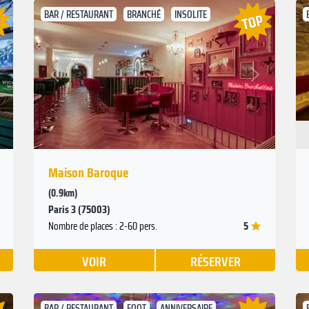
BAR / RESTAURANT
BRANCHÉ
INSOLITE
Suivant
Précédent
Maison Baroque
(0.9km)
Paris 3 (75003)
5
Nombre de places : 2-60 pers.
VOIR
RÉSERVER
BAR / RESTAURANT
FOOT
ANNIVERSAIRE