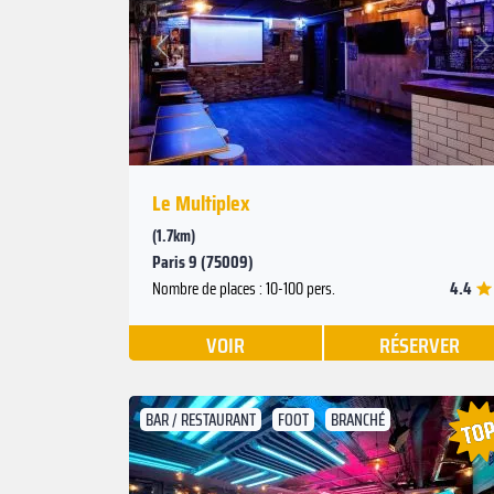
Suivant
Précédent
Le Multiplex
(1.7km)
Paris 9 (75009)
4.4
Nombre de places : 10-100 pers.
VOIR
RÉSERVER
BAR / RESTAURANT
FOOT
BRANCHÉ