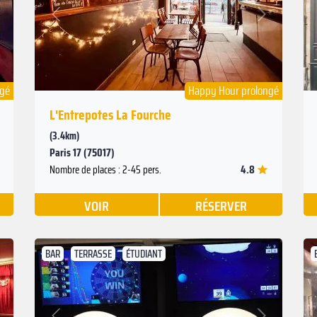
Suivant
Précédent
ngé
Happy Hour prolongé
L'Entrepotes La Fourche
(3.4km)
Paris 17 (75017)
4.8
Nombre de places : 2-45 pers.
VOIR
RÉSERVER
BAR
TERRASSE
ÉTUDIANT
Suivant