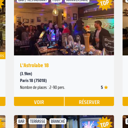
Suivant
Précédent
ons
L'Astrolabe 18
(3.9km)
Paris 18 (75018)
5
Nombre de places : 2-90 pers.
VOIR
RÉSERVER
BAR
TERRASSE
BRANCHÉ