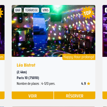
BAR
TERRASSE
VINS
Suivant
Précédent
pes
Happy Hour prolongé
Léo Bistrot
(2.4km)
Paris 10 (75010)
4.9
Nombre de places : 4-120 pers.
VOIR
RÉSERVER