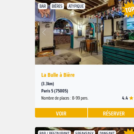
BAR
BIÈRES
ATYPIQUE
Suivant
Précédent
La Bulle à Bière
(3.3km)
Paris 5 (75005)
4.4
Nombre de places : 8-99 pers.
VOIR
RÉSERVER
BAR / RESTAURANT
SPEAKEASY
DANSANT