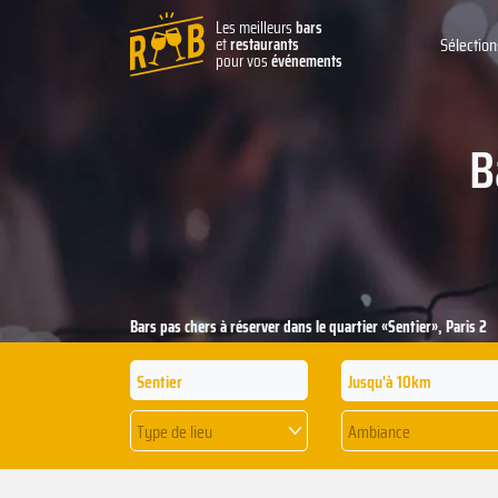
Les meilleurs
bars
et
restaurants
Sélection
pour vos
événements
B
Bars pas chers à réserver dans le quartier «‍Sentier», Paris 2
Jusqu'à 10km
Type de lieu
Ambiance