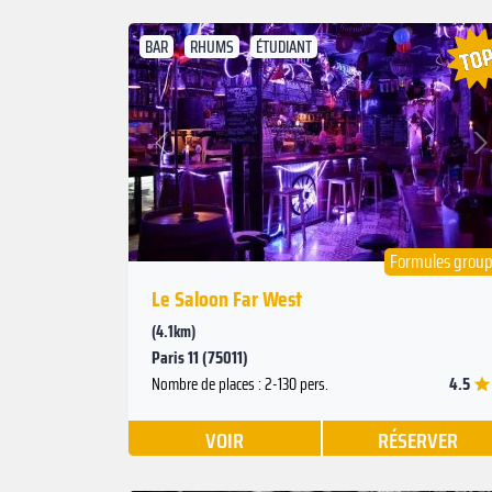
BAR
RHUMS
ÉTUDIANT
Suivant
Précédent
Formules grou
Le Saloon Far West
(4.1km)
Paris 11 (75011)
4.5
Nombre de places : 2-130 pers.
VOIR
RÉSERVER