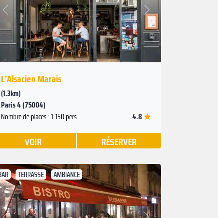
Suivant
Précédent
L'Alsacien Marais
(1.3km)
Paris 4 (75004)
4.8
Nombre de places : 1-150 pers.
VOIR
RÉSERVER
BAR
TERRASSE
AMBIANCE
Suivant