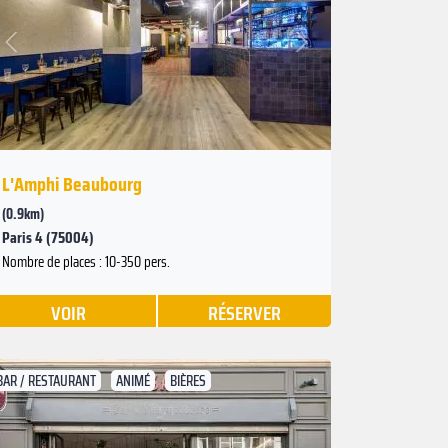
Suivant
Précédent
L'Amphi Beaubourg
(0.9km)
Paris 4 (75004)
Nombre de places : 10-350 pers.
VOIR
RÉSERVER
BAR / RESTAURANT
ANIMÉ
BIÈRES