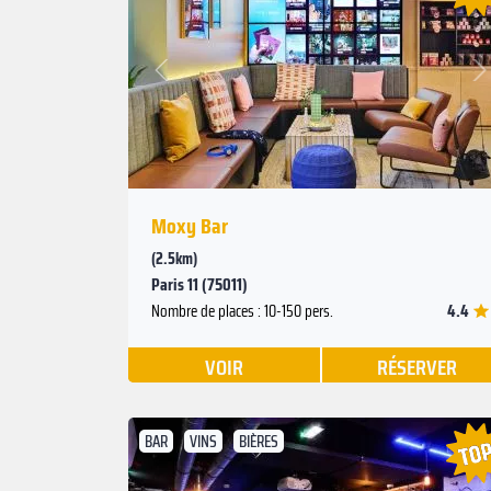
Suivant
Précédent
Moxy Bar
(2.5km)
Paris 11 (75011)
4.4
Nombre de places : 10-150 pers.
VOIR
RÉSERVER
BAR
VINS
BIÈRES