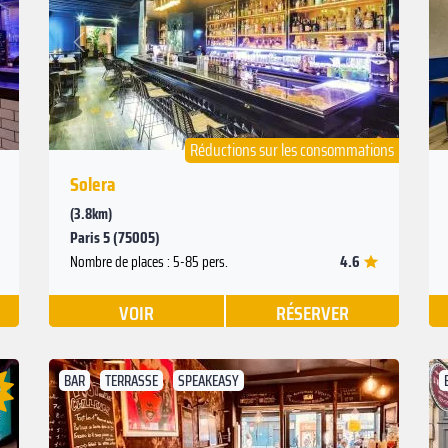
Suivant
Précédent
Réductions sur les consommations
Solera
(3.8km)
Paris 5 (75005)
4.6
Nombre de places : 5-85 pers.
VOIR
RÉSERVER
BAR
TERRASSE
SPEAKEASY