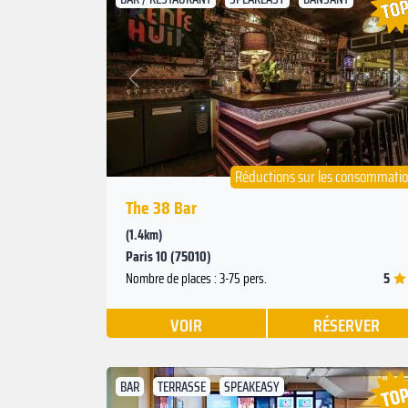
Suivant
Précédent
Réductions sur les consommati
The 38 Bar
(1.4km)
Paris 10 (75010)
5
Nombre de places : 3-75 pers.
VOIR
RÉSERVER
BAR
TERRASSE
SPEAKEASY