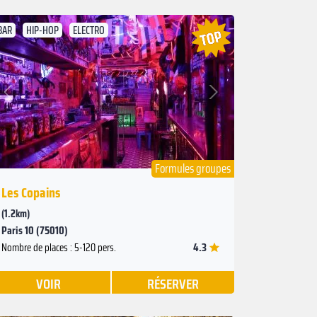
BAR
HIP-HOP
ELECTRO
Suivant
Précédent
Formules groupes
Les Copains
(1.2km)
Paris 10 (75010)
4.3
Nombre de places : 5-120 pers.
VOIR
RÉSERVER