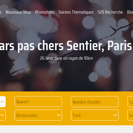
s
Nouveaux lieux
Promotions
Soirées Thématiques
SOS Recherche
Blo
ars pas chers ‍Sentier, Paris
26 lieux dans un rayon de 10km
Quand ?
Ty
Restauration
Tarif
Se