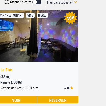
Afficher la carte
Trier par suggestion
BAR / RESTAURANT
VINS
BIÈRES
Suivant
Précédent
Le Five
(2.4km)
Paris 6 (75006)
4.8
Nombre de places : 2-120 pers.
VOIR
RÉSERVER