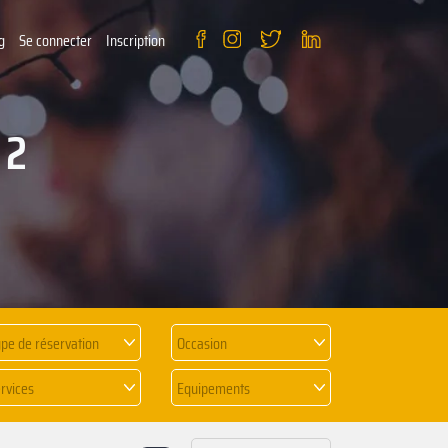
g
Se connecter
Inscription
 2
pe de réservation
Occasion
rvices
Equipements