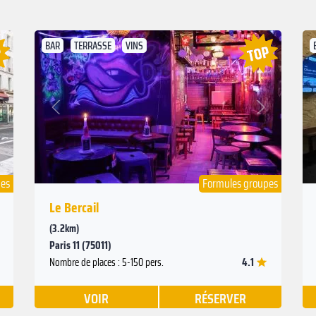
BAR
TERRASSE
VINS
Suivant
Précédent
pes
Formules groupes
Le Bercail
(3.2km)
Paris 11 (75011)
4.1
Nombre de places : 5-150 pers.
VOIR
RÉSERVER