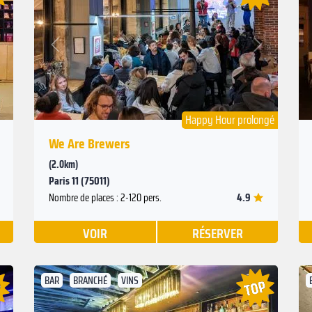
Suivant
Précédent
Happy Hour prolongé
We Are Brewers
(2.0km)
Paris 11 (75011)
4.9
Nombre de places : 2-120 pers.
VOIR
RÉSERVER
BAR
BRANCHÉ
VINS