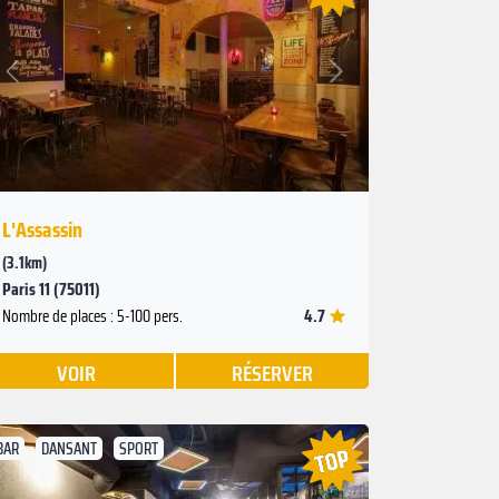
Suivant
Précédent
L'Assassin
(3.1km)
Paris 11 (75011)
4.7
Nombre de places : 5-100 pers.
VOIR
RÉSERVER
BAR
DANSANT
SPORT