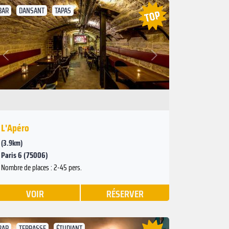
BAR
DANSANT
TAPAS
Suivant
Précédent
L'Apéro
(3.9km)
Paris 6 (75006)
Nombre de places : 2-45 pers.
VOIR
RÉSERVER
BAR
TERRASSE
ÉTUDIANT