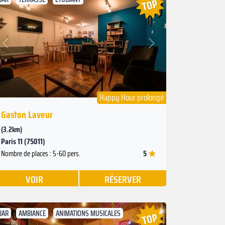
Suivant
Précédent
Happy Hour prolongé
Gaston Laveur
(3.2km)
Paris 11 (75011)
5
Nombre de places : 5-60 pers.
VOIR
RÉSERVER
BAR
AMBIANCE
ANIMATIONS MUSICALES