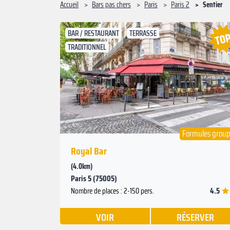
Accueil
Bars pas chers
Paris
Paris 2
‍Sentier
BAR / RESTAURANT
TERRASSE
TRADITIONNEL
Suivant
Précédent
Formules grou
Royal Bar
(4.0km)
Paris 5 (75005)
4.5
Nombre de places : 2-150 pers.
VOIR
RÉSERVER