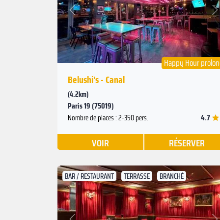
Suivant
Précédent
Happy Hour prolo
Belushi's - Canal
(4.2km)
Paris 19 (75019)
4.7
Nombre de places : 2-350 pers.
VOIR
RÉSERVER
BAR / RESTAURANT
TERRASSE
BRANCHÉ
Suivant