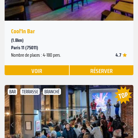
Cool'In Bar
(1.8km)
Paris 11 (75011)
4.7
Nombre de places : 4-180 pers.
VOIR
RÉSERVER
BAR
TERRASSE
BRANCHÉ
Suivant
Précédent