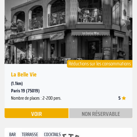
Suivant
Précédent
Réductions sur les consommations
La Belle Vie
(1.1km)
Paris 19 (75019)
5
Nombre de places : 2-200 pers.
VOIR
NON RÉSERVABLE
BAR
TERRASSE
COCKTAILS