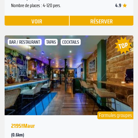
4.9
Nombre de places : 4-120 pers.
VOIR
RÉSERVER
BAR / RESTAURANT
TAPAS
COCKTAILS
Suivant
Précédent
Formules groupes
219StMaur
(0.6km)