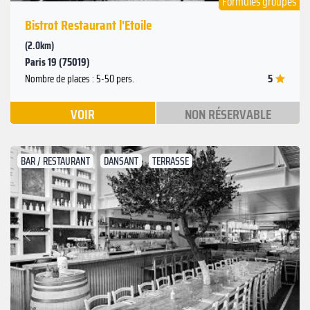
Formules groupes
Bistrot Restaurant l'Etoile
(2.0km)
Paris 19 (75019)
5
Nombre de places : 5-50 pers.
VOIR
NON RÉSERVABLE
BAR / RESTAURANT
DANSANT
TERRASSE
Suivant
Précédent