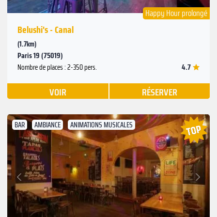
Happy Hour prolongé
Belushi's - Canal
(1.7km)
Paris 19 (75019)
4.7
Nombre de places : 2-350 pers.
VOIR
RÉSERVER
BAR
AMBIANCE
ANIMATIONS MUSICALES
Suivant
Précédent