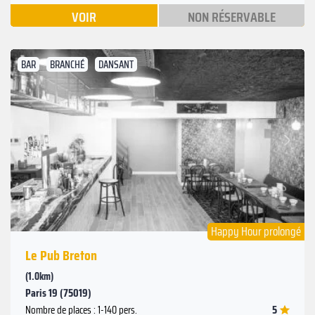
VOIR
NON RÉSERVABLE
BAR
BRANCHÉ
DANSANT
Suivant
Précédent
Happy Hour prolongé
Le Pub Breton
(1.0km)
Paris 19 (75019)
5
Nombre de places : 1-140 pers.