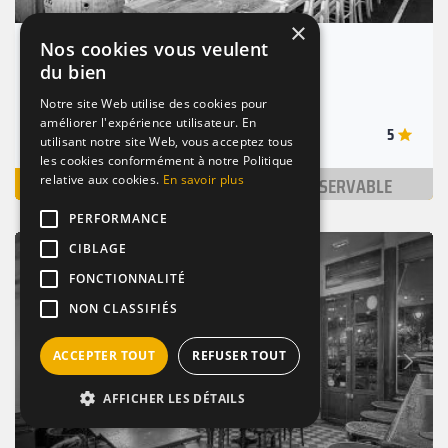
×
Nos cookies vous veulent
Yaya Secrétan
du bien
(0.6km)
Notre site Web utilise des cookies pour
Paris 19 (75019)
améliorer l'expérience utilisateur. En
5
Nombre de places : 15-350 pers.
utilisant notre site Web, vous acceptez tous
les cookies conformément à notre Politique
VOIR
NON RÉSERVABLE
relative aux cookies.
En savoir plus
PERFORMANCE
CIBLAGE
BAR
TERRASSE
ANIMÉ
FONCTIONNALITÉ
NON CLASSIFIÉS
Suivant
ACCEPTER TOUT
REFUSER TOUT
Précédent
AFFICHER LES DÉTAILS