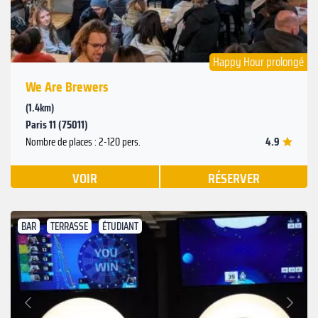
Happy Hour prolongé
We Are Brewers
(1.4km)
Paris 11 (75011)
4.9
Nombre de places : 2-120 pers.
VOIR
RÉSERVER
BAR
TERRASSE
ÉTUDIANT
Suivant
Précédent