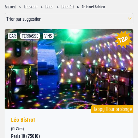
Accueil
Terrasse
Paris
Paris 10
‍Colonel Fabien
Trier par suggestion
BAR
TERRASSE
VINS
Suivant
Précédent
Happy Hour prolongé
Léo Bistrot
(0.7km)
Paris 10 (75010)