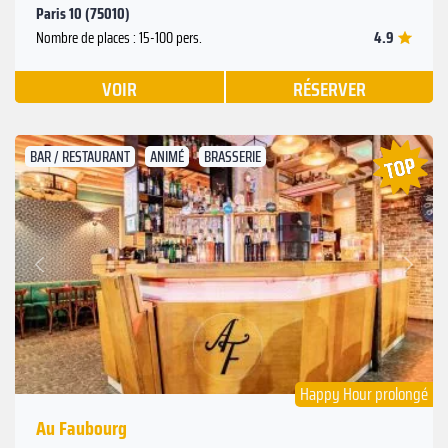
Paris 10 (75010)
4.9
Nombre de places : 15-100 pers.
VOIR
RÉSERVER
BAR / RESTAURANT
ANIMÉ
BRASSERIE
Suivant
Précédent
Happy Hour prolongé
Au Faubourg