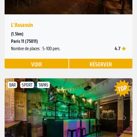
L'Assassin
(1.5km)
Paris 11 (75011)
4.7
Nombre de places : 5-100 pers.
VOIR
RÉSERVER
BAR
SPORT
TAPAS
Suivant
Précédent