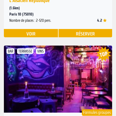
L'Alsacien République
(1.6km)
Paris 10 (75010)
4.2
Nombre de places : 2-120 pers.
VOIR
RÉSERVER
BAR
TERRASSE
VINS
Suivant
Précédent
Formules groupes