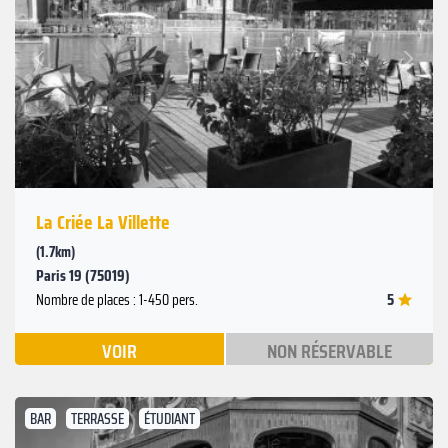
Suivant
Précédent
La Criée La Villette
(1.7km)
Paris 19 (75019)
5
Nombre de places : 1-450 pers.
VOIR
NON RÉSERVABLE
BAR
TERRASSE
ÉTUDIANT