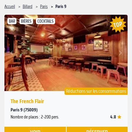
Accueil
Billard
Paris
Paris 9
BAR
BIÈRES
COCKTAILS
Suivant
Précédent
Réductions sur les consommations
The French Flair
Paris 9 (75009)
4.8
Nombre de places : 2-200 pers.