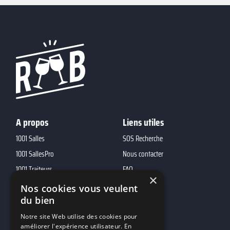
A propos
Liens utiles
1001 Salles
SOS Recherche
1001 SallesPro
Nous contacter
1001 Traiteurs
FAQ
×
1001 DJ
Nos cookies vous veulent
10h01
du bien
MP2
Notre site Web utilise des cookies pour
améliorer l'expérience utilisateur. En