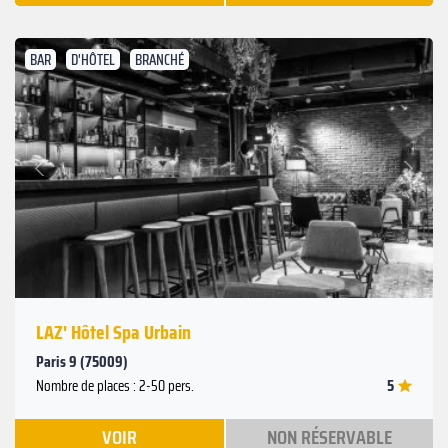
BAR
D'HÔTEL
BRANCHÉ
Suivant
Précédent
LAZ' Hôtel Spa Urbain
Paris 9 (75009)
5
Nombre de places : 2-50 pers.
VOIR
NON RÉSERVABLE