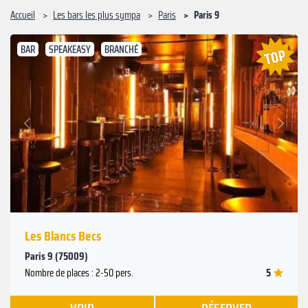
Accueil
Les bars les plus sympa
Paris
Paris 9
BAR
SPEAKEASY
BRANCHÉ
Suivant
Précédent
Les Blancs Becs
Paris 9 (75009)
5
Nombre de places : 2-50 pers.