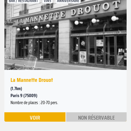
BAR / RESTAURANT
VINS
ANNIVERSAIRE
Suivant
Précédent
La Mannette Drouot
(1.7km)
Paris 9 (75009)
Nombre de places : 20-70 pers.
VOIR
NON RÉSERVABLE