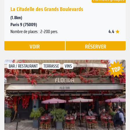
La Citadelle des Grands Boulevards
(1.8km)
Paris 9 (75009)
4.4
Nombre de places : 2-200 pers.
VOIR
RÉSERVER
BAR / RESTAURANT
TERRASSE
VINS
Suivant
Précédent