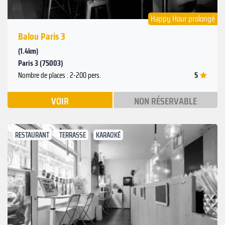
Happy Hour prolongé
Balou Paris 3
(1.4km)
Paris 3 (75003)
5
Nombre de places : 2-200 pers.
VOIR
NON RÉSERVABLE
RESTAURANT
TERRASSE
KARAOKÉ
Suivant
Précédent