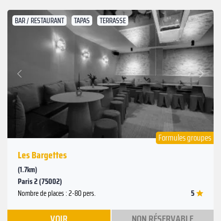
BAR / RESTAURANT
TAPAS
TERRASSE
Suivant
Précédent
Formules groupes
Les Bargettes
(1.7km)
Paris 2 (75002)
5
Nombre de places : 2-80 pers.
VOIR
NON RÉSERVABLE