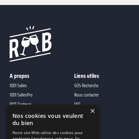
A propos
Liens utiles
1001 Salles
SOS Recherche
1001 SallesPro
Nous contacter
1001 Traiteurs
FAQ
×
1001 DJ
Nos cookies vous veulent
10h01
du bien
MP2
Notre site Web utilise des cookies pour
améliorer l'expérience utilisateur. En