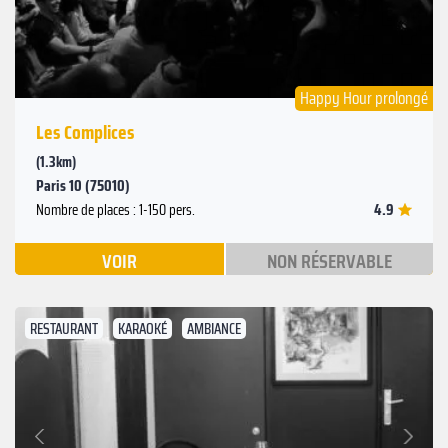
Happy Hour prolongé
Les Complices
(1.3km)
Paris 10 (75010)
4.9
Nombre de places : 1-150 pers.
VOIR
NON RÉSERVABLE
RESTAURANT
KARAOKÉ
AMBIANCE
Suivant
Précédent