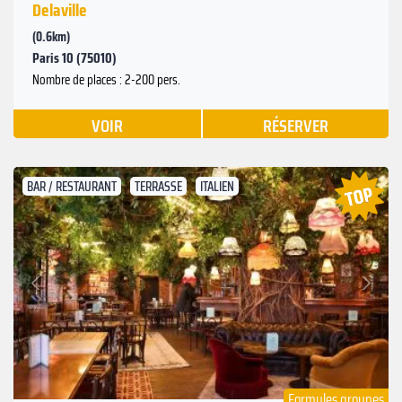
Delaville
(0.6km)
Paris 10 (75010)
Nombre de places : 2-200 pers.
VOIR
RÉSERVER
BAR / RESTAURANT
TERRASSE
ITALIEN
Suivant
Précédent
Formules groupes