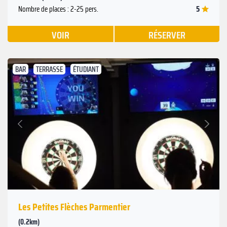
5
Nombre de places : 2-25 pers.
VOIR
RÉSERVER
BAR
TERRASSE
ÉTUDIANT
Suivant
Précédent
Les Petites Flèches Parmentier
(0.2km)