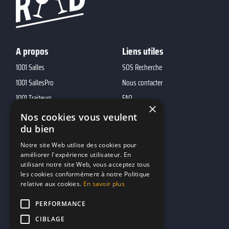
A propos
Liens utiles
1001 Salles
SOS Recherche
1001 SallesPro
Nous contacter
1001 Traiteurs
FAQ
×
1001 DJ
Nos cookies vous veulent
10h01
du bien
MP2
Notre site Web utilise des cookies pour
améliorer l'expérience utilisateur. En
utilisant notre site Web, vous acceptez tous
Contacts
les cookies conformément à notre Politique
relative aux cookies.
En savoir plus
marketing@reserverunbar.be
11 rue Maurice Grandcoing
PERFORMANCE
94200 Ivry-sur-Seine
CIBLAGE