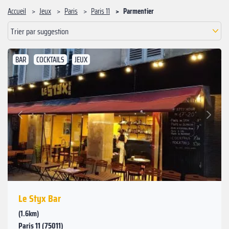
Accueil
Jeux
Paris
Paris 11
Parmentier
Trier par suggestion
BAR
COCKTAILS
JEUX
Suivant
Précédent
Le Styx Bar
(1.6km)
Paris 11 (75011)