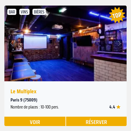
BAR
VINS
BIÈRES
Suivant
Précédent
Le Multiplex
Paris 9 (75009)
4.4
Nombre de places : 10-100 pers.
VOIR
RÉSERVER