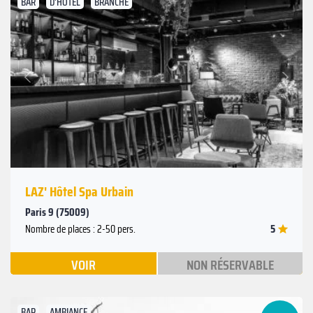
BAR
D'HÔTEL
BRANCHÉ
Suivant
Précédent
LAZ' Hôtel Spa Urbain
Paris 9 (75009)
5
Nombre de places : 2-50 pers.
VOIR
NON RÉSERVABLE
BAR
AMBIANCE