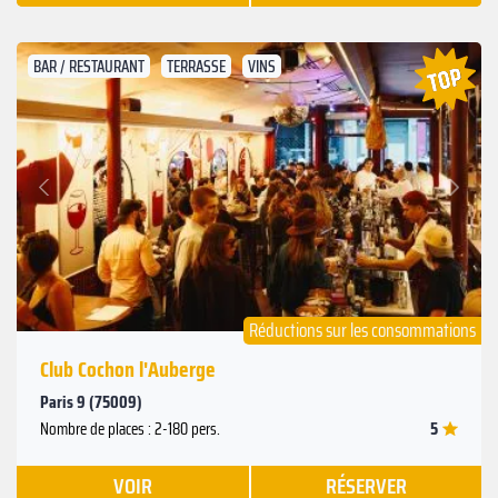
BAR / RESTAURANT
TERRASSE
VINS
Suivant
Précédent
Réductions sur les consommations
Club Cochon l'Auberge
Paris 9 (75009)
5
Nombre de places : 2-180 pers.
VOIR
RÉSERVER