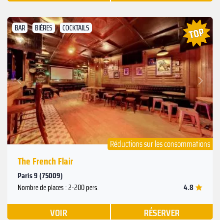
BAR
BIÈRES
COCKTAILS
Suivant
Précédent
Réductions sur les consommations
The French Flair
Paris 9 (75009)
4.8
Nombre de places : 2-200 pers.
VOIR
RÉSERVER