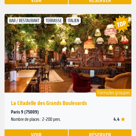
VOIR
RÉSERVER
BAR / RESTAURANT
TERRASSE
ITALIEN
Suivant
Précédent
Formules groupes
La Citadelle des Grands Boulevards
Paris 9 (75009)
4.4
Nombre de places : 2-200 pers.
VOIR
RÉSERVER