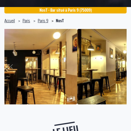
NosT - Bar situé à Paris 9 (75009)
Accueil
Paris
Paris 9
NosT
Suivant
Précédent
LE LIEU