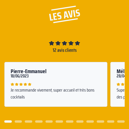
LES AVIS
12 avis clients
Pierre-Emmanuel
Mélin
18/06/2023
28/04/
Je recommande vivement, super accueil et très bons
Super e
cocktails
des pri