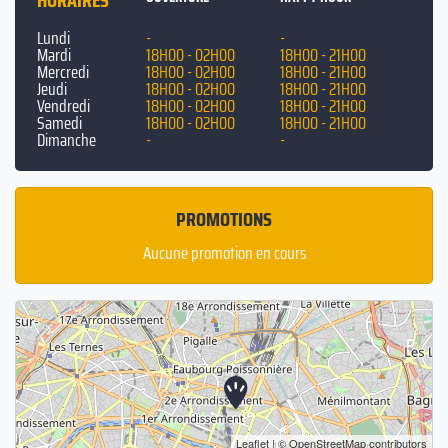
HORAIRES
Lundi
-
-
Mardi
18H00 - 02H00
18H00 - 21H00
Mercredi
18H00 - 02H00
18H00 - 21H00
Jeudi
18H00 - 02H00
18H00 - 21H00
Vendredi
18H00 - 02H00
18H00 - 21H00
Samedi
18H00 - 02H00
18H00 - 21H00
Dimanche
-
-
PROMOTIONS
Aucune promotion en cours
Leaflet
| ©
OpenStreetMap
contributors