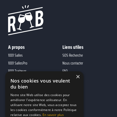
A propos
Liens utiles
1001 Salles
SOS Recherche
1001 SallesPro
Nous contacter
1001 Traiteurs
FAQ
×
1001 DJ
Nos cookies vous veulent
10h01
du bien
MP2
Notre site Web utilise des cookies pour
améliorer l'expérience utilisateur. En
utilisant notre site Web, vous acceptez tous
Contacts
les cookies conformément à notre Politique
relative aux cookies.
En savoir plus
marketing@reserverunbar.be