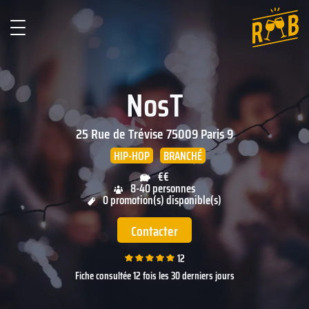
NosT
25 Rue de Trévise
75009
Paris 9
HIP-HOP
BRANCHÉ
€€
8-40 personnes
0 promotion(s) disponible(s)
Contacter
12
Fiche consultée 12 fois les 30 derniers jours